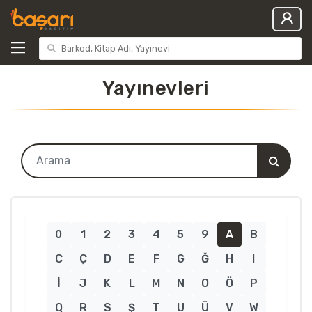
Yayınevleri
0
1
2
3
4
5
9
A
B
C
Ç
D
E
F
G
Ğ
H
I
İ
J
K
L
M
N
O
Ö
P
Q
R
S
Ş
T
U
Ü
V
W