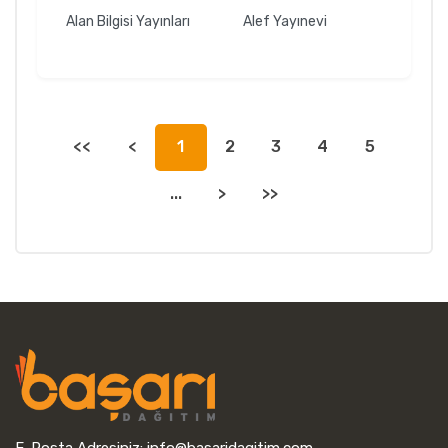
Alan Bilgisi Yayınları
Alef Yayınevi
<<
<
1
2
3
4
5
...
>
>>
E-Posta Adresiniz:
info@basaridagitim.com