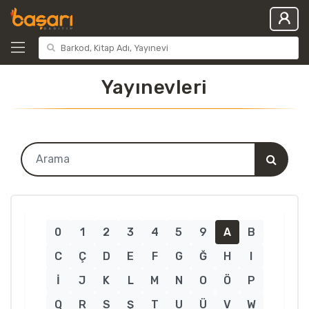
Yayınevleri
0
1
2
3
4
5
9
A
B
C
Ç
D
E
F
G
Ğ
H
I
İ
J
K
L
M
N
O
Ö
P
Q
R
S
Ş
T
U
Ü
V
W