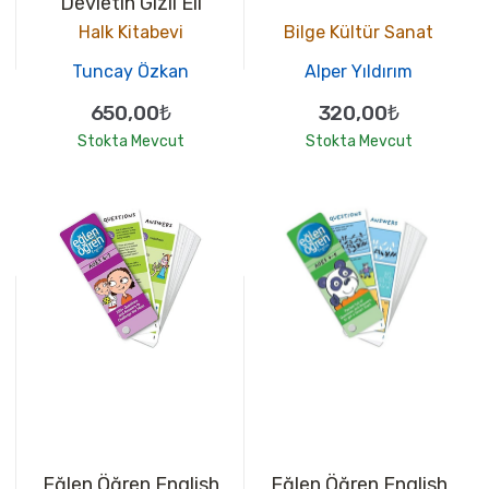
Devletin Gizli Eli
Halk Kitabevi
Bilge Kültür Sanat
Tuncay Özkan
Alper Yıldırım
650,00₺
320,00₺
Stokta Mevcut
Stokta Mevcut
Eğlen Öğren English
Eğlen Öğren English