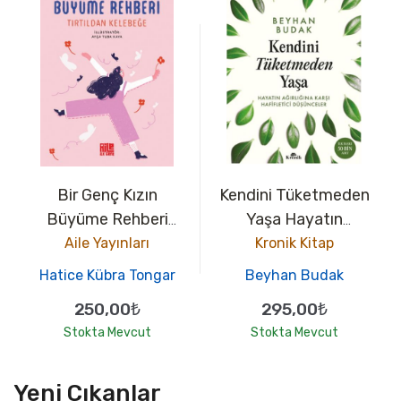
Bir Genç Kızın
Kendini Tüketmeden
Büyüme Rehberi
Yaşa Hayatın
(Tırtıldan Kelebeğe)
Ağırlığına Karşı
Aile Yayınları
Kronik Kitap
Hafifletici
Hatice Kübra Tongar
Beyhan Budak
Düşünceler
250,00₺
295,00₺
Stokta Mevcut
Stokta Mevcut
Yeni Çıkanlar