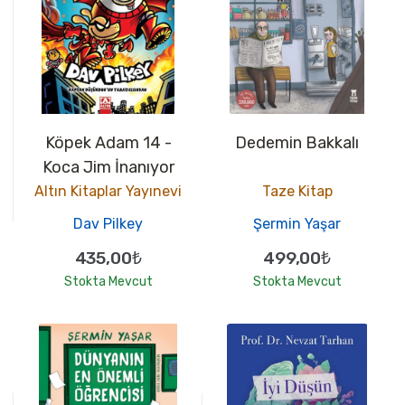
Köpek Adam 14 -
Dedemin Bakkalı
Koca Jim İnanıyor
Altın Kitaplar Yayınevi
Taze Kitap
Dav Pilkey
Şermin Yaşar
435,00₺
499,00₺
Stokta Mevcut
Stokta Mevcut
10
100