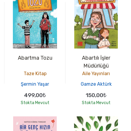
Abartma Tozu
Abartılı İşler
Müdürlüğü
Taze Kitap
Aile Yayınları
Şermin Yaşar
Gamze Aktürk
499,00₺
150,00₺
Stokta Mevcut
Stokta Mevcut
100
100