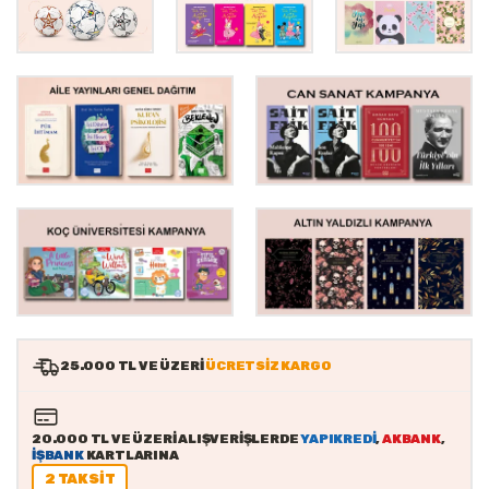
25.000 TL VE ÜZERİ
ÜCRETSİZ KARGO
20.000 TL VE ÜZERİ ALIŞVERİŞLERDE
YAPIKREDİ
,
AKBANK
,
İŞBANK
KARTLARINA
2 TAKSİT