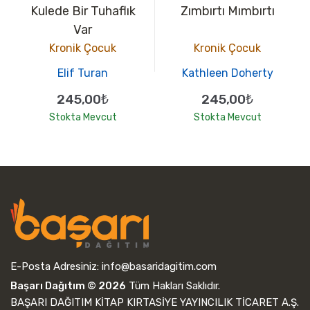
Kulede Bir Tuhaflık
Zımbırtı Mımbırtı
Var
Kronik Çocuk
Kronik Çocuk
Elif Turan
Kathleen Doherty
245,00₺
245,00₺
Stokta Mevcut
Stokta Mevcut
E-Posta Adresiniz:
info@basaridagitim.com
Başarı Dağıtım © 2026
Tüm Hakları Saklıdır.
BAŞARI DAĞITIM KİTAP KIRTASİYE YAYINCILIK TİCARET A.Ş.