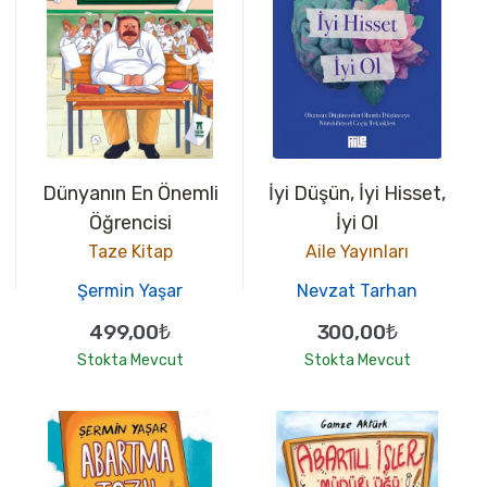
Dünyanın En Önemli
İyi Düşün, İyi Hisset,
Öğrencisi
İyi Ol
Taze Kitap
Aile Yayınları
Şermin Yaşar
Nevzat Tarhan
499,00₺
300,00₺
Stokta Mevcut
Stokta Mevcut
100
100