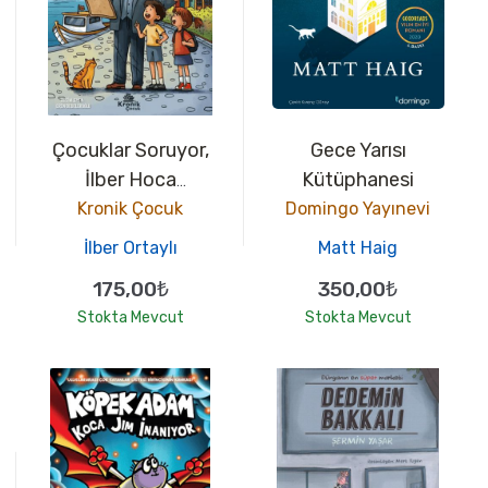
Çocuklar Soruyor,
Gece Yarısı
İlber Hoca
Kütüphanesi
Cevaplıyor: Yedi
Kronik Çocuk
Domingo Yayınevi
Tepe İstanbul
İlber Ortaylı
Matt Haig
175,00₺
350,00₺
Stokta Mevcut
Stokta Mevcut
10
10