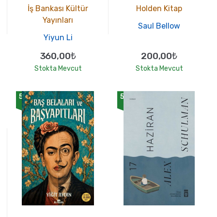
İş Bankası Kültür
Holden Kitap
Yayınları
Saul Bellow
Yiyun Li
360,00₺
200,00₺
Stokta Mevcut
Stokta Mevcut
500
500