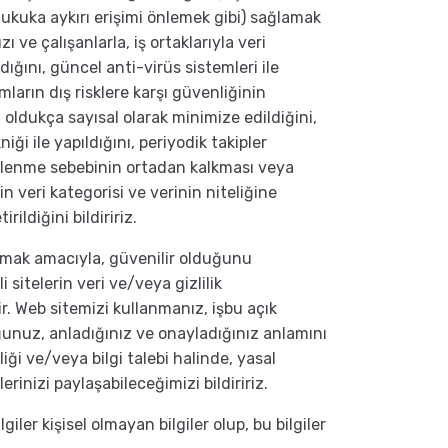
hukuka aykırı erişimi önlemek gibi) sağlamak
ı ve çalışanlarla, iş ortaklarıyla veri
ığını, güncel anti-virüs sistemleri ile
amların dış risklere karşı güvenliğinin
 oldukça sayısal olarak minimize edildiğini,
iği ile yapıldığını, periyodik takipler
n işlenme sebebinin ortadan kalkması veya
in veri kategorisi ve verinin niteliğine
ildiğini bildiririz.
armak amacıyla, güvenilir olduğunu
sitelerin veri ve/veya gizlilik
r. Web sitemizi kullanmanız, işbu açık
uğunuz, anladığınız ve onayladığınız anlamını
liği ve/veya bilgi talebi halinde, yasal
erinizi paylaşabileceğimizi bildiririz.
iler kişisel olmayan bilgiler olup, bu bilgiler