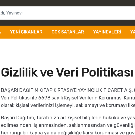
A
YENI ÇIKANLAR
ÇOK SATANLAR
YAYINEVLERI
Y
Gizlilik ve Veri Politikası
BAŞARI DAĞITIM KİTAP KIRTASİYE YAYINCILIK TİCARET A.Ş. ("B
Veri Politikası ile 6698 sayılı Kişisel Verilerin Korunması 
olarak kişisel verilerinizi işlemeyi, saklamayı ve korumayı i
Başarı Dağıtım, tarafınıza ait kişisel bilgilerin hukuka ve 
edilmesinden, işlenmesinden, saklanmasından ve güvenliğinde
herhangi bir kayba ya da değişikliğe karşı korunması ve güve