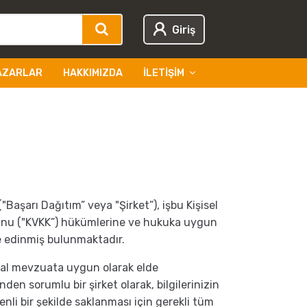
Giriş
AZARLAR
HAKKIMIZDA
İLETIŞIM
aşarı Dağıtım” veya "Şirket”), işbu Kişisel
Kanunu ("KVKK”) hükümlerine ve hukuka uygun
lke edinmiş bulunmaktadır.
yasal mevzuata uygun olarak elde
n sorumlu bir şirket olarak, bilgilerinizin
nli bir şekilde saklanması için gerekli tüm