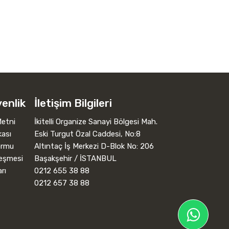
venlik
İletişim Bilgileri
etni
İkitelli Organize Sanayi Bölgesi Mah.
kası
Eski Turgut Özal Caddesi, No:8
Formu
Altıntaç İş Merkezi D-Blok No: 206
leşmesi
Başakşehir / İSTANBUL
rı
0212 655 38 88
0212 657 38 88