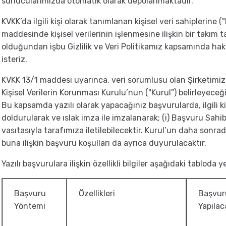
sunucularımızda otomatik olarak depolanmaktadır.
KVKK’da ilgili kişi olarak tanımlanan kişisel veri sahiplerine
maddesinde kişisel verilerinin işlenmesine ilişkin bir takım
olduğundan işbu Gizlilik ve Veri Politikamız kapsamında hak
isteriz.
KVKK 13/1 maddesi uyarınca, veri sorumlusu olan Şirketimize
Kişisel Verilerin Korunması Kurulu’nun ("Kurul”) belirleyeceğ
Bu kapsamda yazılı olarak yapacağınız başvurularda, ilgili k
doldurularak ve ıslak imza ile imzalanarak; (i) Başvuru Sahib
vasıtasıyla tarafımıza iletilebilecektir. Kurul’un daha sonr
buna ilişkin başvuru koşulları da ayrıca duyurulacaktır.
Yazılı başvurulara ilişkin özellikli bilgiler aşağıdaki tabloda 
Başvuru
Özellikleri
Başvu
Yöntemi
Yapılac