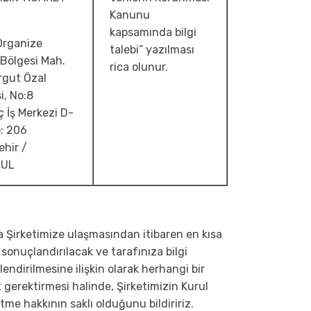
Kanunu
kapsamında bilgi
 Organize
talebi” yazılması
Bölgesi Mah.
rica olunur.
rgut Özal
i, No:8
ç İş Merkezi D-
: 206
hir /
BUL
a Şirketimize ulaşmasından itibaren en kısa
sonuçlandırılacak ve tarafınıza bilgi
lendirilmesine ilişkin olarak herhangi bir
t gerektirmesi halinde, Şirketimizin Kurul
tme hakkının saklı olduğunu bildiririz.