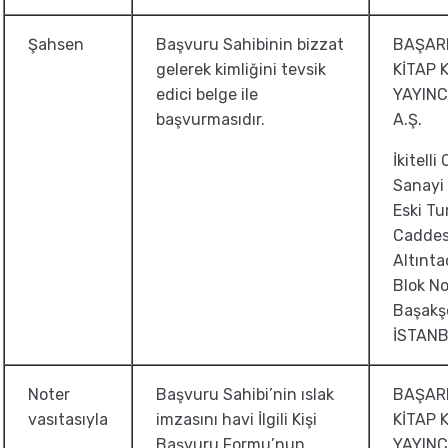
Şahsen
Başvuru Sahibinin bizzat
BAŞARI
gelerek kimliğini tevsik
KİTAP 
edici belge ile
YAYINC
başvurmasıdır.
A.Ş.
İkitelli
Sanayi 
Eski Tu
Caddes
Altınta
Blok No
Başakşe
İSTAN
Noter
Başvuru Sahibi’nin ıslak
BAŞARI
vasıtasıyla
imzasını havi İlgili Kişi
KİTAP 
Başvuru Formu’nun
YAYINC