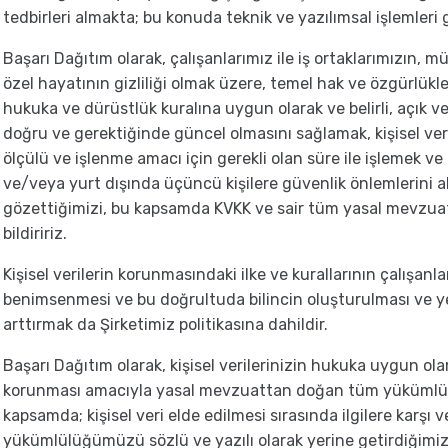
tedbirleri almakta; bu konuda teknik ve yazılımsal işlemleri 
Başarı Dağıtım olarak, çalışanlarımız ile iş ortaklarımızın, m
özel hayatının gizliliği olmak üzere, temel hak ve özgürlükler
hukuka ve dürüstlük kuralına uygun olarak ve belirli, açık ve
doğru ve gerektiğinde güncel olmasını sağlamak, kişisel verile
ölçülü ve işlenme amacı için gerekli olan süre ile işlemek ve
ve/veya yurt dışında üçüncü kişilere güvenlik önlemlerini al
gözettiğimizi, bu kapsamda KVKK ve sair tüm yasal mevzu
bildiririz.
Kişisel verilerin korunmasındaki ilke ve kurallarının çalışanl
benimsenmesi ve bu doğrultuda bilincin oluşturulması ve yer
arttırmak da Şirketimiz politikasına dahildir.
Başarı Dağıtım olarak, kişisel verilerinizin hukuka uygun ola
korunması amacıyla yasal mevzuattan doğan tüm yükümlülük
kapsamda; kişisel veri elde edilmesi sırasında ilgilere karşı
yükümlülüğümüzü sözlü ve yazılı olarak yerine getirdiğimizi, 