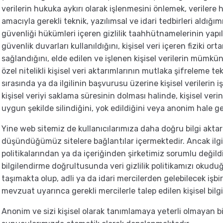
verilerin hukuka aykırı olarak işlenmesini önlemek, verilere 
amacıyla gerekli teknik, yazılımsal ve idari tedbirleri aldığımız
güvenliği hükümleri içeren gizlilik taahhütnamelerinin yapıld
güvenlik duvarları kullanıldığını, kişisel veri içeren fiziki ort
sağlandığını, elde edilen ve işlenen kişisel verilerin mümkün
özel nitelikli kişisel veri aktarımlarının mutlaka şifreleme tekn
sırasında ya da ilgilinin başvurusu üzerine kişisel verileri
kişisel veriyi saklama süresinin dolması halinde, kişisel verin
uygun şekilde silindiğini, yok edildiğini veya anonim hale getir
Yine web sitemiz de kullanıcılarımıza daha doğru bilgi akt
düşündüğümüz sitelere bağlantılar içermektedir. Ancak ilgili 
politikalarından ya da içeriğinden şirketimiz sorumlu değildi
bilgilendirme doğrultusunda veri gizlilik politikamızı okud
taşımakta olup, adli ya da idari mercilerden gelebilecek işbir
mevzuat uyarınca gerekli mercilerle talep edilen kişisel bilgil
Anonim ve sizi kişisel olarak tanımlamaya yeterli olmayan bilg