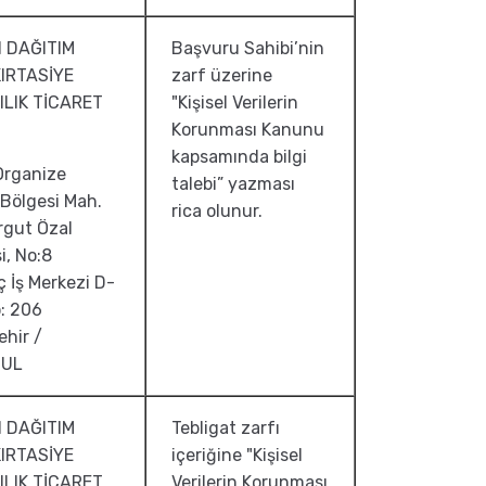
 DAĞITIM
Başvuru Sahibi’nin
KIRTASİYE
zarf üzerine
ILIK TİCARET
"Kişisel Verilerin
Korunması Kanunu
kapsamında bilgi
 Organize
talebi” yazması
Bölgesi Mah.
rica olunur.
rgut Özal
i, No:8
ç İş Merkezi D-
: 206
hir /
BUL
 DAĞITIM
Tebligat zarfı
KIRTASİYE
içeriğine "Kişisel
ILIK TİCARET
Verilerin Korunması