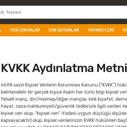
A
YENI ÇIKANLAR
ÇOK SATANLAR
YAYINEVLERI
Y
KVKK Aydınlatma Metni
6698 sayılı Kişisel Verilerin Korunması Kanunu ("KVKK”) hüküm
belirlenebilir bir gerçek kişiye ilişkin her türlü bilgi kişisel ve
felsefi inanç, din/mezhep/diğer inançlar, kılık kıyafet, derne
hayat, ceza mahkumiyeti/güvenlik tedbiriyle ilgili verileri ile
kişisel veri olup, "kişisel veri” ifadesi uygun düştüğü ölçüde öz
kapsayacaktır) olup, kişisel verilerinizin KVKK hükümleri ba