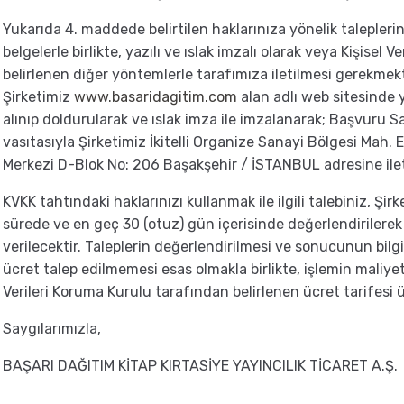
Yukarıda 4. maddede belirtilen haklarınıza yönelik taleplerin
belgelerle birlikte, yazılı ve ıslak imzalı olarak veya Kişisel
belirlenen diğer yöntemlerle tarafımıza iletilmesi gerekmekt
Şirketimiz
www.basaridagitim.com
alan adlı web sitesinde y
alınıp doldurularak ve ıslak imza ile imzalanarak; Başvuru 
vasıtasıyla Şirketimiz İkitelli Organize Sanayi Bölgesi Mah. 
Merkezi D-Blok No: 206 Başakşehir / İSTANBUL adresine ilete
KVKK tahtındaki haklarınızı kullanmak ile ilgili talebiniz, Şi
sürede ve en geç 30 (otuz) gün içerisinde değerlendirilerek 
verilecektir. Taleplerin değerlendirilmesi ve sonucunun bilgi
ücret talep edilmemesi esas olmakla birlikte, işlemin maliyet
Verileri Koruma Kurulu tarafından belirlenen ücret tarifesi 
Saygılarımızla,
BAŞARI DAĞITIM KİTAP KIRTASİYE YAYINCILIK TİCARET A.Ş.