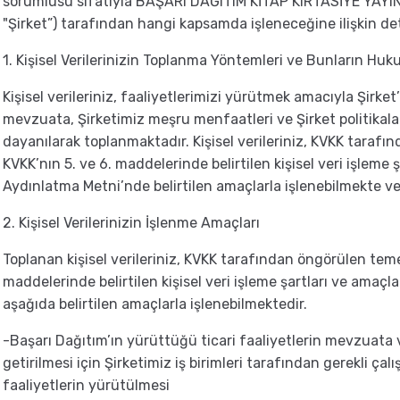
sorumlusu sıfatıyla BAŞARI DAĞITIM KİTAP KIRTASİYE YAYIN
"Şirket”) tarafından hangi kapsamda işleneceğine ilişkin de
1. Kişisel Verilerinizin Toplanma Yöntemleri ve Bunların Huku
Kişisel verileriniz, faaliyetlerimizi yürütmek amacıyla Şirket
mevzuata, Şirketimiz meşru menfaatleri ve Şirket politika
dayanılarak toplanmaktadır. Kişisel verileriniz, KVKK tarafı
KVKK’nın 5. ve 6. maddelerinde belirtilen kişisel veri işleme
Aydınlatma Metni’nde belirtilen amaçlarla işlenebilmekte ve 
2. Kişisel Verilerinizin İşlenme Amaçları
Toplanan kişisel verileriniz, KVKK tarafından öngörülen teme
maddelerinde belirtilen kişisel veri işleme şartları ve amaçl
aşağıda belirtilen amaçlarla işlenebilmektedir.
-Başarı Dağıtım’ın yürüttüğü ticari faaliyetlerin mevzuata v
getirilmesi için Şirketimiz iş birimleri tarafından gerekli ç
faaliyetlerin yürütülmesi