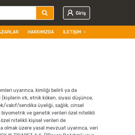
Giriş
AZARLAR
HAKKIMIZDA
İLETIŞIM
leri uyarınca, kimliği belirli ya da
ri (kişilerin ırk, etnik köken, siyasi düşünce,
k/vakıf/sendika üyeliği, sağlık, cinsel
 biyometrik ve genetik verileri özel nitelikli
el nitelikli kişisel verileri de
şta olmak üzere yasal mevzuat uyarınca, veri