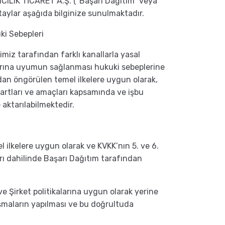
CILIK TİCARET A.Ş. ("Başarı Dağıtım” veya
taylar aşağıda bilginize sunulmaktadır.
ki Sebepleri
’imiz tarafından farklı kanallarla yasal
larına uyumun sağlanması hukuki sebeplerine
ndan öngörülen temel ilkelere uygun olarak,
 şartları ve amaçları kapsamında ve işbu
aktarılabilmektedir.
l ilkelere uygun olarak ve KVKK’nın 5. ve 6.
arı dahilinde Başarı Dağıtım tarafından
e Şirket politikalarına uygun olarak yerine
alışmaların yapılması ve bu doğrultuda