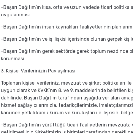
-Başarı Dağıtım’ın kısa, orta ve uzun vadede ticari politikal
uygulanması
-Başarı Dağıtım’ın insan kaynakları faaliyetlerinin planlan
-Başarı Dağıtım’ın ve iş ilişkisi içerisinde olunan gerçek kiş
-Başarı Dağıtım’ın gerek sektörde gerek toplum nezdinde ol
korunması
3. Kişisel Verilerinizin Paylaşılması
Toplanan kişisel verileriniz, mevzuat ve şirket politikaları i
uygun olarak ve KVKK’nın 8. ve 9. maddelerinde belirtilen kiş
dahilinde, Başarı Dağıtım tarafından aşağıda yer alan amaçlarl
hizmet sağlayıcılarımızla, tedarikçilerimizle, imalatçılarımız
kanunen yetkili kamu kurum ve kuruluşları ile ilişkisini belge
-Başarı Dağıtım’ın yürüttüğü ticari faaliyetlerin mevzuata v
getirilmesi için Şirketimizin iş birimleri tarafından gerekli