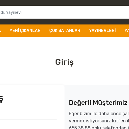
A
YENI ÇIKANLAR
ÇOK SATANLAR
YAYINEVLERI
Y
Giriş
ş
Değerli Müşterimiz
Eğer bizim ile daha önce çal
vermek istiyorsanız lütfen
655 38 88 nolu telefondan i