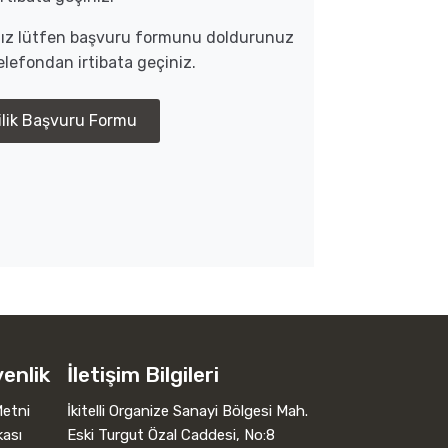
anız lütfen başvuru formunu doldurunuz
lefondan irtibata geçiniz.
ilik Başvuru Formu
venlik
İletişim Bilgileri
etni
İkitelli Organize Sanayi Bölgesi Mah.
kası
Eski Turgut Özal Caddesi, No:8