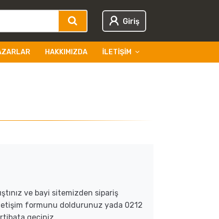
Giriş
AZARLAR
HAKKIMIZDA
İLETIŞIM
ıştınız ve bayi sitemizden sipariş
 iletişim formunu doldurunuz yada 0212
rtibata geçiniz.