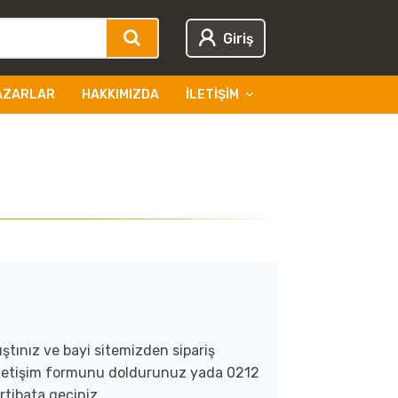
Giriş
AZARLAR
HAKKIMIZDA
İLETIŞIM
ıştınız ve bayi sitemizden sipariş
 iletişim formunu doldurunuz yada 0212
rtibata geçiniz.