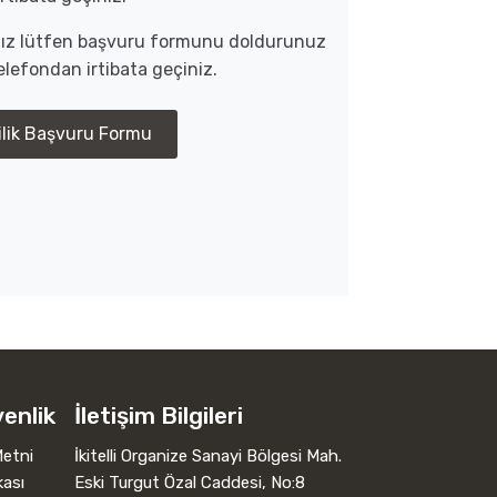
anız lütfen başvuru formunu doldurunuz
lefondan irtibata geçiniz.
ilik Başvuru Formu
venlik
İletişim Bilgileri
etni
İkitelli Organize Sanayi Bölgesi Mah.
kası
Eski Turgut Özal Caddesi, No:8