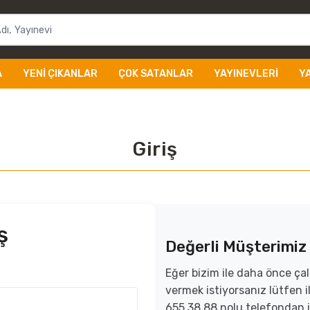
A
YENI ÇIKANLAR
ÇOK SATANLAR
YAYINEVLERI
Y
Giriş
ş
Değerli Müşterimiz
Eğer bizim ile daha önce çal
vermek istiyorsanız lütfen
655 38 88 nolu telefondan i