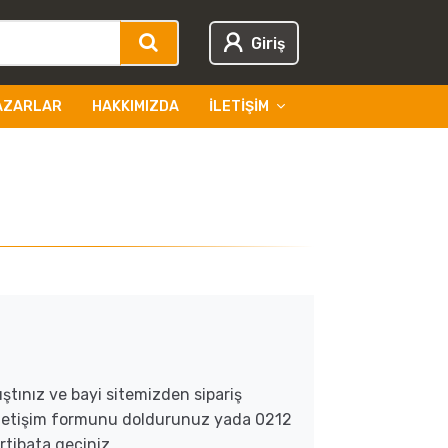
Giriş
AZARLAR
HAKKIMIZDA
İLETIŞIM
ıştınız ve bayi sitemizden sipariş
 iletişim formunu doldurunuz yada 0212
rtibata geçiniz.