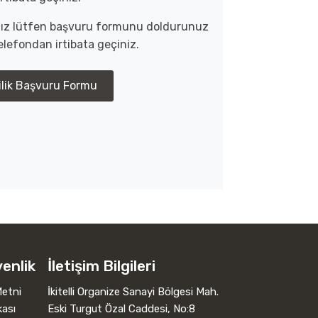
anız lütfen başvuru formunu doldurunuz
lefondan irtibata geçiniz.
ilik Başvuru Formu
venlik
İletişim Bilgileri
etni
İkitelli Organize Sanayi Bölgesi Mah.
kası
Eski Turgut Özal Caddesi, No:8