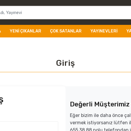
A
YENI ÇIKANLAR
ÇOK SATANLAR
YAYINEVLERI
Y
Giriş
ş
Değerli Müşterimiz
Eğer bizim ile daha önce çal
vermek istiyorsanız lütfen
655 38 88 nolu telefondan i