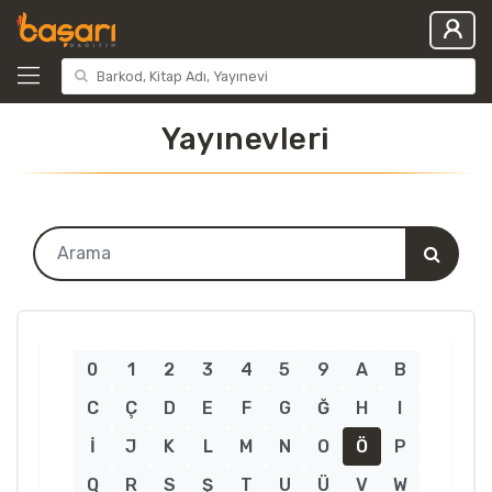
Yayınevleri
0
1
2
3
4
5
9
A
B
C
Ç
D
E
F
G
Ğ
H
I
İ
J
K
L
M
N
O
Ö
P
Q
R
S
Ş
T
U
Ü
V
W