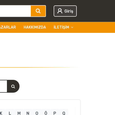
Giriş
AZARLAR
HAKKIMIZDA
İLETIŞIM
K
L
M
N
O
Ö
P
Q