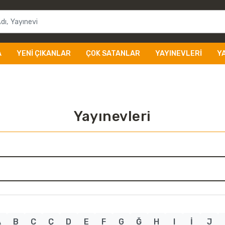
A
YENI ÇIKANLAR
ÇOK SATANLAR
YAYINEVLERI
Y
Yayınevleri
A
B
C
Ç
D
E
F
G
Ğ
H
I
İ
J