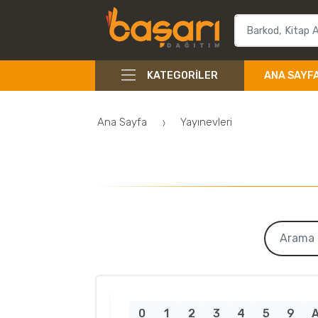
KATEGORILER
ANA SAYF
Ana Sayfa
Yayınevleri
0
1
2
3
4
5
9