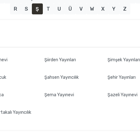
R
S
Ş
T
U
Ü
V
W
X
Y
Z
nevi
Şiirden Yayınları
Şimşek Yayınlar
cuk
Şahsen Yayıncılık
Şehir Yayınları
ca
Şema Yayınevi
Şazeli Yayınevi
takalı Yayıncılık