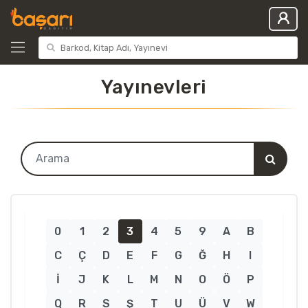
Yayınevleri
0
1
2
3
4
5
9
A
B
C
Ç
D
E
F
G
Ğ
H
I
İ
J
K
L
M
N
O
Ö
P
Q
R
S
Ş
T
U
Ü
V
W